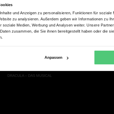
Cookies
Alle Musicals & Shows
Service
nhalte und Anzeigen zu personalisieren, Funktionen für soziale
SISTER ACT – DAS HIMMLISCHE
PRESSE
Website zu analysieren. Außerdem geben wir Informationen zu I
MUSICAL
NEWSLETTER
r soziale Medien, Werbung und Analysen weiter. Unsere Partner
FACK JU GÖHTE - DAS MUSICAL
 Daten zusammen, die Sie ihnen bereitgestellt haben oder die s
DREI HASELNÜSSE FÜR
n.
ASCHENBRÖDEL – DAS MUSICAL
DER KLEINE LORD - DAS MUSICAL
DIE SCHÖNE UND DAS BIEST – DAS
NEUE MUSICAL
Anpassen
RAPUNZEL – DAS NEUE MUSICAL
SEBASTIAN FITZEKS DIE EINLADUNG
DRACULA – DAS MUSICAL