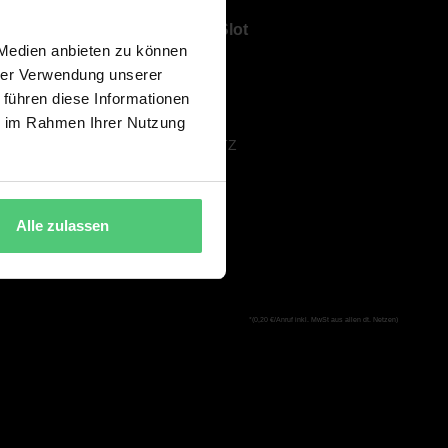
Über ShowSlot
 Medien anbieten zu können
ÜBER UNS
hrer Verwendung unserer
KARRIERE
 führen diese Informationen
AGB
ie im Rahmen Ihrer Nutzung
DATENSCHUTZ
IMPRESSUM
Alle zulassen
*(0,20 €/Anruf inkl. MwSt aus allen dt. Netzen)