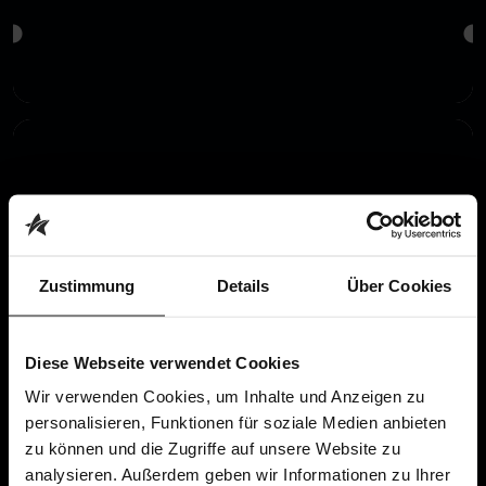
Neu im Verkauf
TICKETS SICHERN
LUDWIGSHAFEN
Theater im Pfalzbau
19.08.
19.08.2027
von
bis
Neu im Verkauf
Zustimmung
Details
Über Cookies
TICKETS SICHERN
Diese Webseite verwendet Cookies
Wir verwenden Cookies, um Inhalte und Anzeigen zu
MAGDEBURG
personalisieren, Funktionen für soziale Medien anbieten
zu können und die Zugriffe auf unsere Website zu
AMO Kulturhaus
analysieren. Außerdem geben wir Informationen zu Ihrer