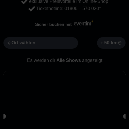
exklusive Preisvorteile im Online-Shop
Tickethotline:
01806 – 570 020
*
Sicher buchen mit
+ 50 km
Es
werden
dir
Alle Shows
angezeigt
AACHEN
Eurogress
19.10.
20.10.2027
von
bis
Neu im Verkauf
TICKETS SICHERN