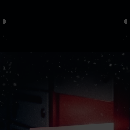
Congress Centrum Würzburg
14.10.
14.10.2027
von
bis
Neu im Verkauf
TICKETS SICHERN