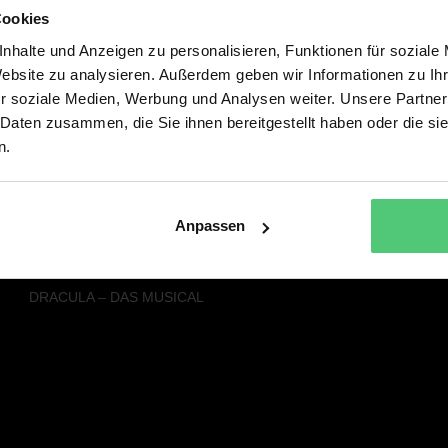
Cookies
Alle Musicals & Shows
Service
nhalte und Anzeigen zu personalisieren, Funktionen für soziale
SISTER ACT – DAS HIMMLISCHE
PRESSE
Website zu analysieren. Außerdem geben wir Informationen zu I
MUSICAL
NEWSLETTER
r soziale Medien, Werbung und Analysen weiter. Unsere Partner
FACK JU GÖHTE - DAS MUSICAL
 Daten zusammen, die Sie ihnen bereitgestellt haben oder die s
DREI HASELNÜSSE FÜR
n.
ASCHENBRÖDEL – DAS MUSICAL
DER KLEINE LORD - DAS MUSICAL
DIE SCHÖNE UND DAS BIEST – DAS
NEUE MUSICAL
Anpassen
RAPUNZEL – DAS NEUE MUSICAL
SEBASTIAN FITZEKS DIE EINLADUNG
DRACULA – DAS MUSICAL