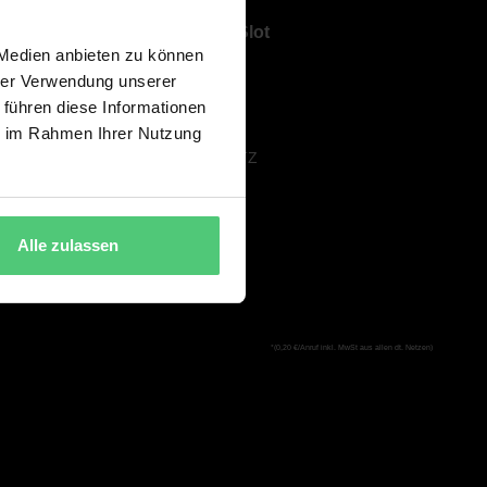
Über ShowSlot
 Medien anbieten zu können
ÜBER UNS
hrer Verwendung unserer
KARRIERE
 führen diese Informationen
AGB
ie im Rahmen Ihrer Nutzung
DATENSCHUTZ
IMPRESSUM
Alle zulassen
*(0,20 €/Anruf inkl. MwSt aus allen dt. Netzen)