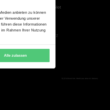
Über ShowSlot
 Medien anbieten zu können
ÜBER UNS
hrer Verwendung unserer
KARRIERE
 führen diese Informationen
AGB
ie im Rahmen Ihrer Nutzung
DATENSCHUTZ
IMPRESSUM
Alle zulassen
*(0,20 €/Anruf inkl. MwSt aus allen dt. Netzen)