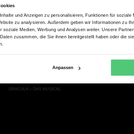
Cookies
Alle Musicals & Shows
Service
nhalte und Anzeigen zu personalisieren, Funktionen für soziale
SISTER ACT – DAS HIMMLISCHE
PRESSE
Website zu analysieren. Außerdem geben wir Informationen zu I
MUSICAL
NEWSLETTER
r soziale Medien, Werbung und Analysen weiter. Unsere Partner
FACK JU GÖHTE - DAS MUSICAL
 Daten zusammen, die Sie ihnen bereitgestellt haben oder die s
DREI HASELNÜSSE FÜR
n.
ASCHENBRÖDEL – DAS MUSICAL
DER KLEINE LORD - DAS MUSICAL
DIE SCHÖNE UND DAS BIEST – DAS
NEUE MUSICAL
Anpassen
RAPUNZEL – DAS NEUE MUSICAL
SEBASTIAN FITZEKS DIE EINLADUNG
DRACULA – DAS MUSICAL