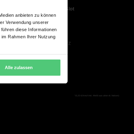
Über ShowSlot
 Medien anbieten zu können
ÜBER UNS
hrer Verwendung unserer
KARRIERE
 führen diese Informationen
AGB
ie im Rahmen Ihrer Nutzung
DATENSCHUTZ
IMPRESSUM
Alle zulassen
*(0,20 €/Anruf inkl. MwSt aus allen dt. Netzen)