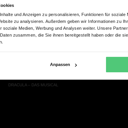
Cookies
Alle Musicals & Shows
Service
nhalte und Anzeigen zu personalisieren, Funktionen für soziale
SISTER ACT – DAS HIMMLISCHE
PRESSE
Website zu analysieren. Außerdem geben wir Informationen zu I
MUSICAL
NEWSLETTER
r soziale Medien, Werbung und Analysen weiter. Unsere Partner
FACK JU GÖHTE - DAS MUSICAL
 Daten zusammen, die Sie ihnen bereitgestellt haben oder die s
DREI HASELNÜSSE FÜR
n.
ASCHENBRÖDEL – DAS MUSICAL
DER KLEINE LORD - DAS MUSICAL
DIE SCHÖNE UND DAS BIEST – DAS
NEUE MUSICAL
Anpassen
RAPUNZEL – DAS NEUE MUSICAL
SEBASTIAN FITZEKS DIE EINLADUNG
DRACULA – DAS MUSICAL