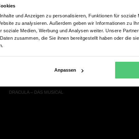
Cookies
Alle Musicals & Shows
Service
nhalte und Anzeigen zu personalisieren, Funktionen für soziale
SISTER ACT – DAS HIMMLISCHE
PRESSE
Website zu analysieren. Außerdem geben wir Informationen zu I
MUSICAL
NEWSLETTER
r soziale Medien, Werbung und Analysen weiter. Unsere Partner
FACK JU GÖHTE - DAS MUSICAL
 Daten zusammen, die Sie ihnen bereitgestellt haben oder die s
DREI HASELNÜSSE FÜR
n.
ASCHENBRÖDEL – DAS MUSICAL
DER KLEINE LORD - DAS MUSICAL
DIE SCHÖNE UND DAS BIEST – DAS
NEUE MUSICAL
Anpassen
RAPUNZEL – DAS NEUE MUSICAL
SEBASTIAN FITZEKS DIE EINLADUNG
DRACULA – DAS MUSICAL