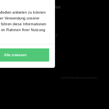
Über ShowSlot
 Medien anbieten zu können
ÜBER UNS
hrer Verwendung unserer
KARRIERE
 führen diese Informationen
AGB
ie im Rahmen Ihrer Nutzung
DATENSCHUTZ
IMPRESSUM
Alle zulassen
*(0,20 €/Anruf inkl. MwSt aus allen dt. Netzen)