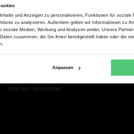
Cookies
Alle Musicals & Shows
Service
nhalte und Anzeigen zu personalisieren, Funktionen für soziale
SISTER ACT – DAS HIMMLISCHE
PRESSE
Website zu analysieren. Außerdem geben wir Informationen zu I
MUSICAL
NEWSLETTER
r soziale Medien, Werbung und Analysen weiter. Unsere Partner
FACK JU GÖHTE - DAS MUSICAL
 Daten zusammen, die Sie ihnen bereitgestellt haben oder die s
DREI HASELNÜSSE FÜR
n.
ASCHENBRÖDEL – DAS MUSICAL
DER KLEINE LORD - DAS MUSICAL
DIE SCHÖNE UND DAS BIEST – DAS
NEUE MUSICAL
Anpassen
RAPUNZEL – DAS NEUE MUSICAL
SEBASTIAN FITZEKS DIE EINLADUNG
DRACULA – DAS MUSICAL