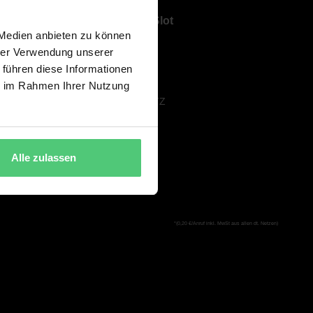
Über ShowSlot
 Medien anbieten zu können
ÜBER UNS
hrer Verwendung unserer
KARRIERE
 führen diese Informationen
AGB
ie im Rahmen Ihrer Nutzung
DATENSCHUTZ
IMPRESSUM
Alle zulassen
*(0,20 €/Anruf inkl. MwSt aus allen dt. Netzen)