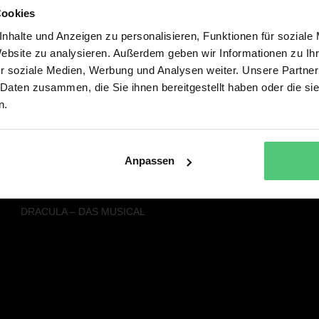
Cookies
Alle Musicals & Shows
Service
nhalte und Anzeigen zu personalisieren, Funktionen für soziale
SISTER ACT – DAS HIMMLISCHE
PRESSE
Website zu analysieren. Außerdem geben wir Informationen zu I
MUSICAL
NEWSLETTER
r soziale Medien, Werbung und Analysen weiter. Unsere Partner
FACK JU GÖHTE - DAS MUSICAL
 Daten zusammen, die Sie ihnen bereitgestellt haben oder die s
DREI HASELNÜSSE FÜR
n.
ASCHENBRÖDEL – DAS MUSICAL
DER KLEINE LORD - DAS MUSICAL
DIE SCHÖNE UND DAS BIEST – DAS
NEUE MUSICAL
Anpassen
RAPUNZEL – DAS NEUE MUSICAL
SEBASTIAN FITZEKS DIE EINLADUNG
DRACULA – DAS MUSICAL