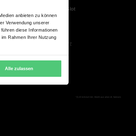
Über ShowSlot
 Medien anbieten zu können
ÜBER UNS
hrer Verwendung unserer
KARRIERE
 führen diese Informationen
AGB
ie im Rahmen Ihrer Nutzung
DATENSCHUTZ
IMPRESSUM
Alle zulassen
*(0,20 €/Anruf inkl. MwSt aus allen dt. Netzen)