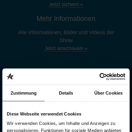
Jetzt sichern »
Mehr Informationen
Alle Informationen, Bilder und Videos der
Show
Jetzt anschauen »
JETZT TICKETS SICHERN
Zustimmung
Details
Über Cookies
Ohne Gebühren und nirgendwo günstiger
Bestens informiert direkt vom Veranstalter
Premium-Shows direkt bei dir vor Ort
Diese Webseite verwendet Cookies
Wir verwenden Cookies, um Inhalte und Anzeigen zu
personalisieren, Funktionen für soziale Medien anbieten