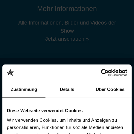
Mehr Informationen
Alle Informationen, Bilder und Videos der
Show
Jetzt anschauen »
JETZT TICKETS SICHERN
Ohne Gebühren und nirgendwo günstiger
Zustimmung
Details
Über Cookies
Bestens informiert direkt vom Veranstalter
Premium-Shows direkt bei dir vor Ort
Diese Webseite verwendet Cookies
Wir verwenden Cookies, um Inhalte und Anzeigen zu
personalisieren, Funktionen für soziale Medien anbieten