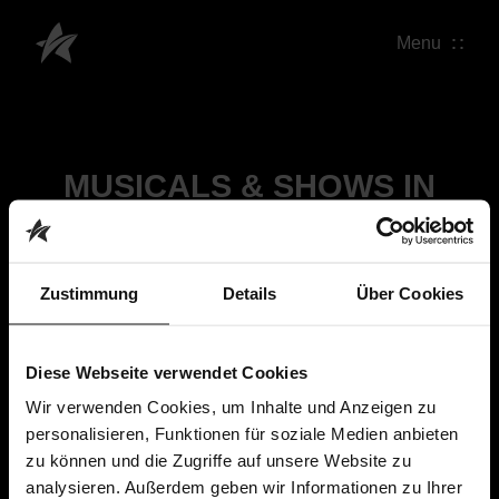
Menu
MUSICALS & SHOWS IN
MAGDEBURG
Zustimmung
Details
Über Cookies
Diese Webseite verwendet Cookies
Magical Sing Along
Wir verwenden Cookies, um Inhalte und Anzeigen zu
AMO Kulturhaus, Magdeburg
personalisieren, Funktionen für soziale Medien anbieten
Alle Shows von Magical Sing Along in Magdeburg
zu können und die Zugriffe auf unsere Website zu
analysieren. Außerdem geben wir Informationen zu Ihrer