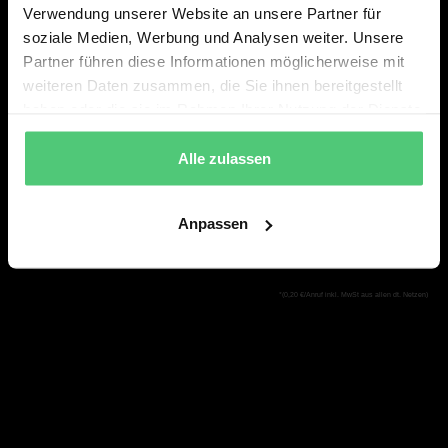
Verwendung unserer Website an unsere Partner für
soziale Medien, Werbung und Analysen weiter. Unsere
Partner führen diese Informationen möglicherweise mit
weiteren Daten zusammen, die Sie ihnen bereitgestellt
haben oder die sie im Rahmen Ihrer Nutzung der Dienste
ALLE MUSICALS & SHOWS
gesammelt haben.
Alle zulassen
SERVICE
Anpassen
ÜBER SHOWSLOT
*(0,20 €/Anruf inkl. MwSt aus allen dt. Netzen)