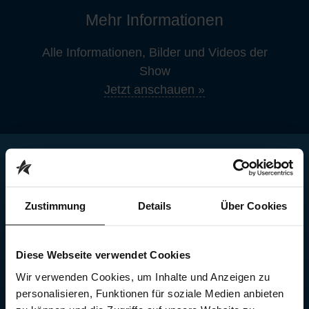
Mehr Informationen
Alle Informationen, Bilder und Videos der
Show
Jetzt anschauen »
JETZT TICKETS SICHERN
Ohne Gebühren und nirgendwo günstiger
Zustimmung
Details
Über Cookies
Bestens informiert direkt vom Veranstalter
Premium-Shows direkt bei dir vor Ort
Diese Webseite verwendet Cookies
Wir verwenden Cookies, um Inhalte und Anzeigen zu
personalisieren, Funktionen für soziale Medien anbieten