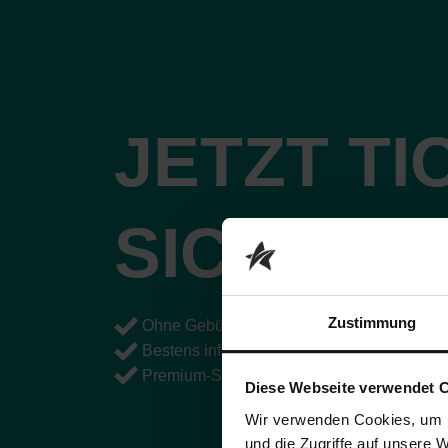
JETZT TI
SICHERN
Zustimmung
Ohne Gebühren und nirgendwo günstiger
Bestens informiert direkt vom Veranstalter
Premium-Shows direkt bei dir vor Ort
Diese Webseite verwendet 
Wir verwenden Cookies, um I
und die Zugriffe auf unsere 