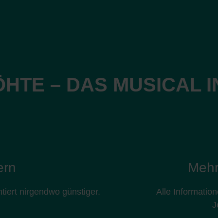
ÖHTE – DAS MUSICAL 
ern
Mehr
ntiert nirgendwo günstiger.
Alle Informatio
J