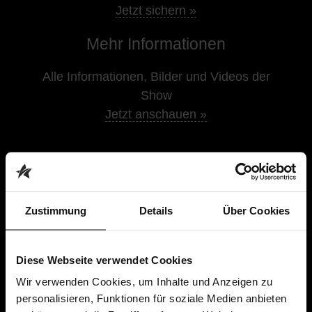
Jetzt sichern »
Mehr Informationen
Alle Informationen, Bilder und Videos der
Show
Jetzt anschauen »
JETZT TICKETS SICHERN
Zustimmung
Details
Über Cookies
Ohne Gebühren und nirgendwo günstiger
Bestens informiert direkt vom Veranstalter
Diese Webseite verwendet Cookies
Premium-Shows direkt bei dir vor Ort
Wir verwenden Cookies, um Inhalte und Anzeigen zu
personalisieren, Funktionen für soziale Medien anbieten