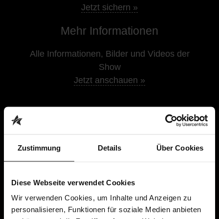
Jetzt sichern »
Mehr Informationen
Alle Informationen, Bilder und Videos der
Show
Jetzt anschauen »
JETZT TICKETS SICHERN
Zustimmung
Details
Über Cookies
Ohne Gebühren und nirgendwo günstiger
Bestens informiert direkt vom Veranstalter
Diese Webseite verwendet Cookies
Premium-Shows direkt bei dir vor Ort
Wir verwenden Cookies, um Inhalte und Anzeigen zu
personalisieren, Funktionen für soziale Medien anbieten