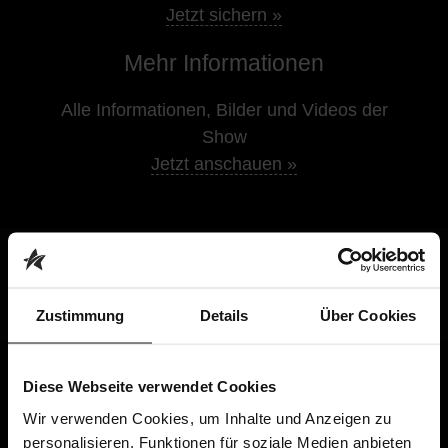
Jetzt sichern »
Mehr Informationen
Alle Informationen, Bilder und Videos der
Show
Jetzt anschauen »
JETZT TICKETS SICHERN
Zustimmung
Details
Über Cookies
Ohne Gebühren und nirgendwo günstiger
Bestens informiert direkt vom Veranstalter
Premium-Shows direkt bei dir vor Ort
Diese Webseite verwendet Cookies
Wir verwenden Cookies, um Inhalte und Anzeigen zu
personalisieren, Funktionen für soziale Medien anbieten