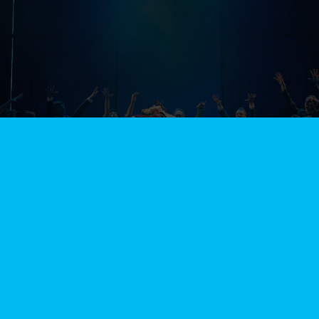
EVERYBODY CUT LOOSE!
FOOTLOOSE – der explosive Kultfilm aus den 80ern
erobert ENDLICH die Musical-Bühne! Hier hält kein Fuß