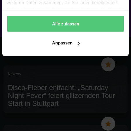
weiteren Daten zusammen, die Sie ihnen bereitgestellt
TICKETS SICHERN
haben oder die sie im Rahmen Ihrer Nutzung der Dienste
gesammelt haben.
Alle zulassen
Anpassen
DAS SAGT DIE PRESSE
N-News
Disco-Fieber entfacht: „Saturday
Night Fever“ feiert glitzernden Tour
Start in Stuttgart