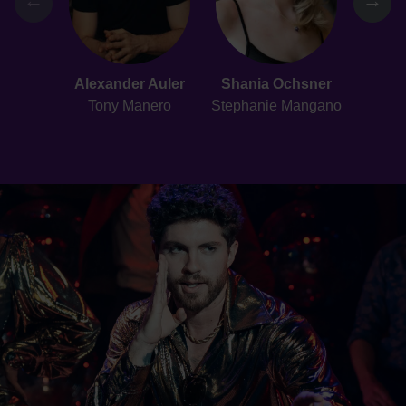
←
→
Alexander Auler
Shania Ochsner
Joe
Tony Manero
Stephanie Mangano
Monty