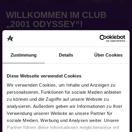
WILLKOMMEN IM CLUB
„2001 ODYSSEY“!
Samstag Nacht gehört ihm: Tony Manero. Unter der
Woche Lagerarbeiter, am Wochenende König der
Tanzfläche. Im Club „2001 Odyssey“ lebt er samstags
Zustimmung
Details
Über Cookies
seinen Traum – doch ein Tanzwettbewerb verspricht
mehr: einen Neuanfang, ein Leben jenseits Brooklyns.
Zwischen Beats, Lichtern und Emotionen beginnt sein
Diese Webseite verwendet Cookies
Herz im Rhythmus der Nacht zu schlagen – und
Wir verwenden Cookies, um Inhalte und Anzeigen zu
Stephanie aus Manhattan wird zu mehr als nur einer
personalisieren, Funktionen für soziale Medien anbieten
Tanzpartnerin…
zu können und die Zugriffe auf unsere Website zu
analysieren. Außerdem geben wir Informationen zu Ihrer
„Saturday Night Fever“ lässt die Bühne beben und dein
Verwendung unserer Website an unsere Partner für
Herz vor Glück tanzen! Sichere dir jetzt Karten für eine
soziale Medien, Werbung und Analysen weiter. Unsere
unvergessliche Zeitreise in die 70er.
Partner führen diese Informationen möglicherweise mit