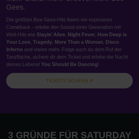
Gees.
Die größten Bee Gees-Hits feiern ein explosives
Comeback – erlebe den Sound einer Generation mit
Welt-Hits wie
Stayin’ Alive
,
Night Fever
,
How Deep is
Your Love
,
Tragedy
,
More Than a Woman
,
Disco
Inferno
und vielen mehr. Folge auch du dem Ruf der
Tanzfläche, sichere dir dein Ticket und erlebe die Nacht
deines Lebens!
You Should Be Dancing
!
TICKETS SICHERN
3 GRÜNDE FÜR SATURDAY