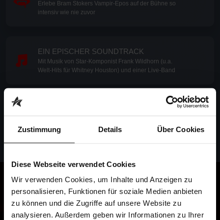
Erlebe Bram Stokers Vampir-Epos auf der Bühne so
intensiv wie nie zuvor
EIN EPISCHER SOUNDTRACK
Mit Musik von Star-Komponist Frank Wildhorn (u.a.
Welt-Hits für Whitney Houston) und einer Live-Band
DIE ZEITLOSE LIEBESGESCHICHTE
Eine Geschichte voller Leidenschaft, Dunkelheit und
unsterblicher Liebe
Zustimmung
Details
Über Cookies
Diese Webseite verwendet Cookies
Wir verwenden Cookies, um Inhalte und Anzeigen zu
personalisieren, Funktionen für soziale Medien anbieten
FOTOS DER SHOW
zu können und die Zugriffe auf unsere Website zu
analysieren. Außerdem geben wir Informationen zu Ihrer