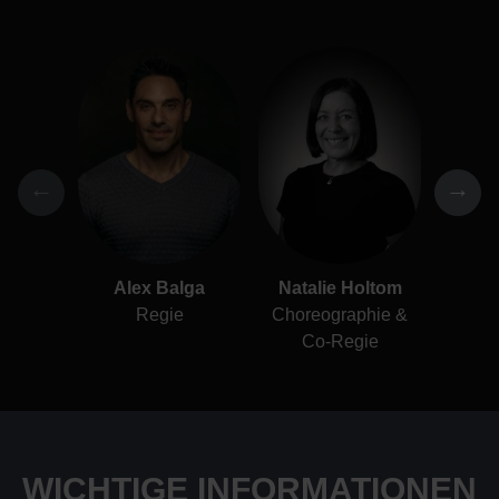
←
→
Alex Balga
Natalie Holtom
Ir
Regie
Choreographie &
Kos
Co-Regie
WICHTIGE INFORMATIONEN