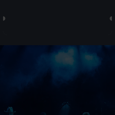
23.11.
28.11.2027
von
bis
Zusatzshows 2028 im Verkauf
TICKETS SICHERN