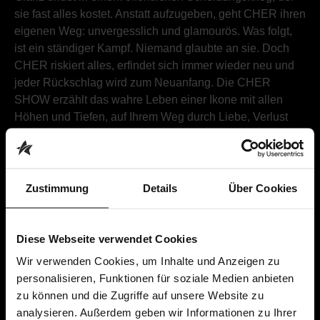
sie fast alles kostet. Anstatt aufzugeben, geht CHER ihren
eigenen Weg: unvergesslich und glamourös. Was folgt,
ist ein ständiger Kampf. Niemand glaubte an sie. Doch
CHER riskiert alles, erfindet sich immer wieder neu und
jeder Rückschlag wird zum Neuanfang. Die CHER
SHOW erzählt das wahre Leben einer Ikone mit allen
Höhen und Tiefen, auf Ihrem Weg durch Liebe, Verlust
und Triumph!
TICKETS SICHERN
Zustimmung
Details
Über Cookies
Diese Webseite verwendet Cookies
Wir verwenden Cookies, um Inhalte und Anzeigen zu
personalisieren, Funktionen für soziale Medien anbieten
DAS SAGT DIE PRESSE
zu können und die Zugriffe auf unsere Website zu
analysieren. Außerdem geben wir Informationen zu Ihrer