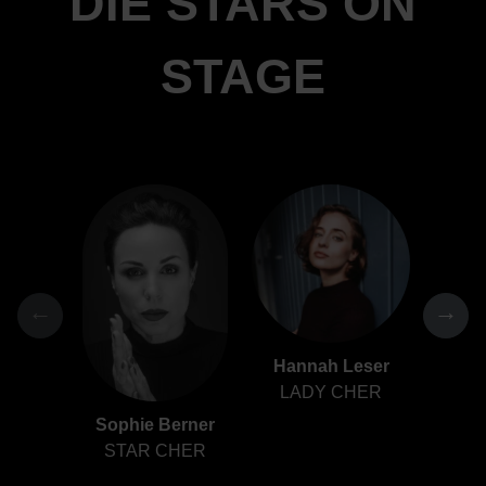
DIE STARS ON
STAGE
←
→
Hannah Leser
LADY CHER
Sophie Berner
Pam
STAR CHER
BA